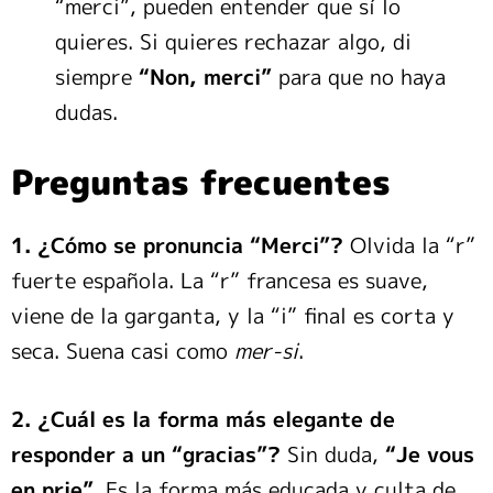
“merci”, pueden entender que sí lo
quieres. Si quieres rechazar algo, di
siempre
“Non, merci”
para que no haya
dudas.
Preguntas frecuentes
1. ¿Cómo se pronuncia “Merci”?
Olvida la “r”
fuerte española. La “r” francesa es suave,
viene de la garganta, y la “i” final es corta y
seca. Suena casi como
mer-si
.
2. ¿Cuál es la forma más elegante de
responder a un “gracias”?
Sin duda,
“Je vous
en prie”
. Es la forma más educada y culta de