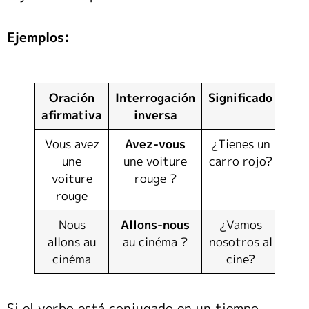
Ejemplos:
Oración
Interrogación
Significado
afirmativa
inversa
Vous avez
Avez-vous
¿Tienes un
une
une voiture
carro rojo?
voiture
rouge ?
rouge
Nous
Allons-nous
¿Vamos
allons au
au cinéma ?
nosotros al
cinéma
cine?
Si el verbo está conjugado en un tiempo