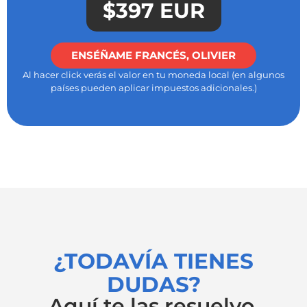
$397 EUR
ENSÉÑAME FRANCÉS, OLIVIER
Al hacer click verás el valor en tu moneda local (en algunos
países pueden aplicar impuestos adicionales.)
¿TODAVÍA TIENES
DUDAS?
Aquí te las resuelvo.