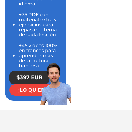
idioma
+75 PDF con
material extra y
ejercicios para
repasar el tema
de cada lección
+45 vídeos 100%
en francés para
aprender más
de la cultura
francesa
$397 EUR
¡LO QUIERO!