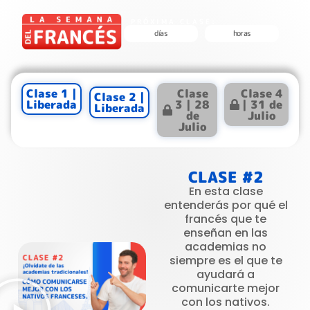
PRÓXIMA CLASE:
días
horas
Clase 1 |
Clase
Clase 4
Clase 2 |
Liberada
3 | 28
| 31 de
Liberada
de
Julio
Julio
CLASE #2
En esta clase
entenderás por qué el
francés que te
enseñan en las
academias no
siempre es el que te
ayudará a
comunicarte mejor
con los nativos.