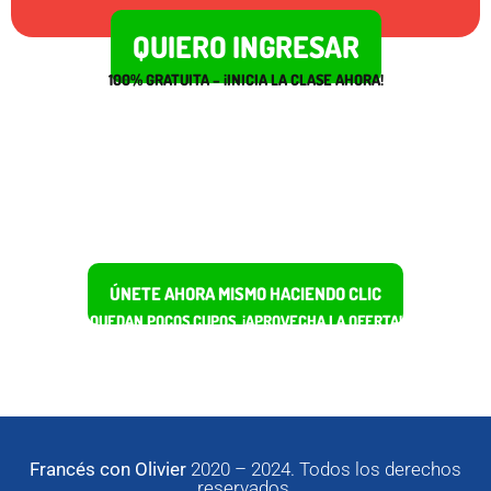
QUIERO INGRESAR
100% GRATUITA – ¡INICIA LA CLASE AHORA!
¿Ya viste mi clase y quieres unirte a
Francés con Olivier?
ÚNETE AHORA MISMO HACIENDO CLIC
QUEDAN POCOS CUPOS, ¡APROVECHA LA OFERTA!
Francés con Olivier
2020 – 2024. Todos los derechos
reservados.