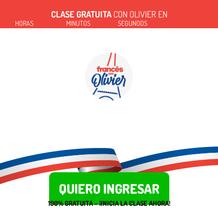
CLASE GRATUITA
CON OLIVIER EN
HORAS
MINUTOS
SEGUNODS
Aprende francés y obtén resultados
rápidos con un método único, innovador y
divertido
QUIERO INGRESAR
100% GRATUITA – ¡INICIA LA CLASE AHORA!