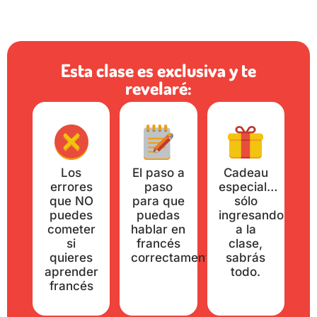
Esta clase es exclusiva y te
revelaré:
Los
El paso a
Cadeau
errores
paso
especial…
que NO
para que
sólo
puedes
puedas
ingresando
cometer
hablar en
a la
si
francés
clase,
quieres
correctamente
sabrás
aprender
todo.
francés